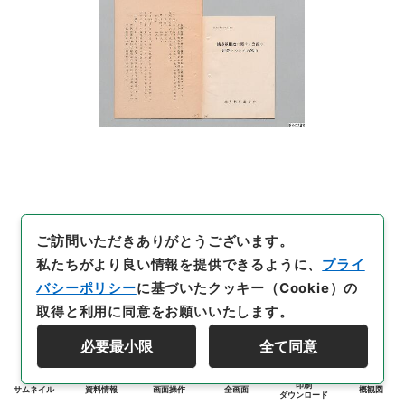
ご訪問いただきありがとうございます。
私たちがより良い情報を提供できるように、
プライ
バシーポリシー
に基づいたクッキー（Cookie）の
取得と利用に同意をお願いいたします。
必要最小限
全て同意
印刷
サムネイル
資料情報
画面操作
全画面
概観図
ダウンロード