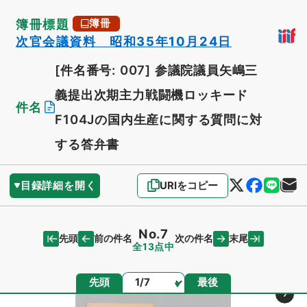
簿冊標題
簿冊
次官会議資料 昭和35年10月24日
[件名番号: 007]
参議院議員矢嶋三
義提出次期主力戦闘機ロッキード
件名
F104Jの国内生産に関する質問に対
する答弁書
目録詳細を開く
URIをコピー
No.7
先頭
末尾
前の件名
次の件名
全13点中
ページ
先頭
最後