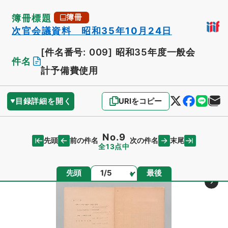
簿冊標題
簿冊
次官会議資料 昭和35年10月24日
[件名番号: 009]
昭和35年度一般会
件名
計予備費使用
目録詳細を開く
URIをコピー
No.9
先頭
末尾
前の件名
次の件名
全13点中
ページ
先頭
最後