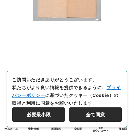
ご訪問いただきありがとうございます。
私たちがより良い情報を提供できるように、
プライ
バシーポリシー
に基づいたクッキー（Cookie）の
取得と利用に同意をお願いいたします。
必要最小限
全て同意
印刷
サムネイル
資料情報
画面操作
全画面
概観図
ダウンロード