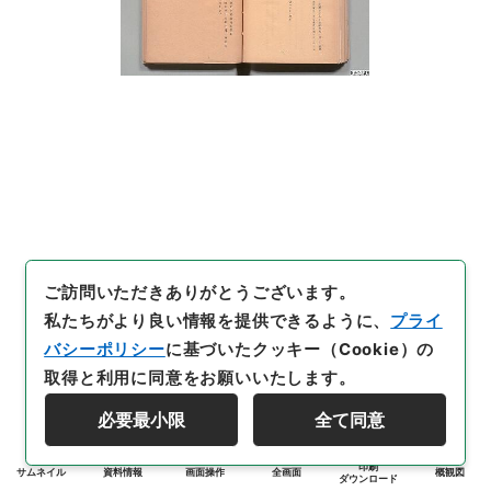
ご訪問いただきありがとうございます。
私たちがより良い情報を提供できるように、
プライ
バシーポリシー
に基づいたクッキー（Cookie）の
取得と利用に同意をお願いいたします。
必要最小限
全て同意
印刷
サムネイル
資料情報
画面操作
全画面
概観図
ダウンロード