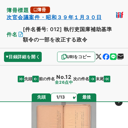
簿冊標題
簿冊
次官会議案件・昭和３９年１月３０日
[件名番号: 012]
執行吏国庫補助基準
件名
額令の一部を改正する政令
目録詳細を開く
URIをコピー
No.12
先頭
末尾
前の件名
次の件名
全26点中
ページ
先頭
最後