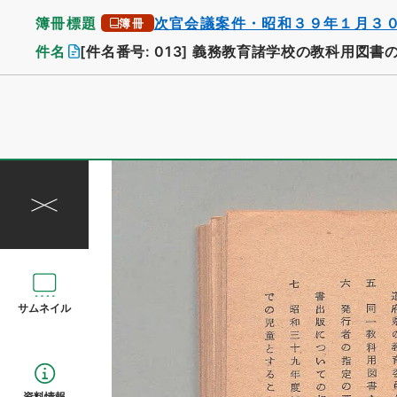
簿冊標題
次官会議案件・昭和３９年１月３
簿冊
件名
[件名番号: 013]
義務教育諸学校の教科用図書
サムネイル
資料情報