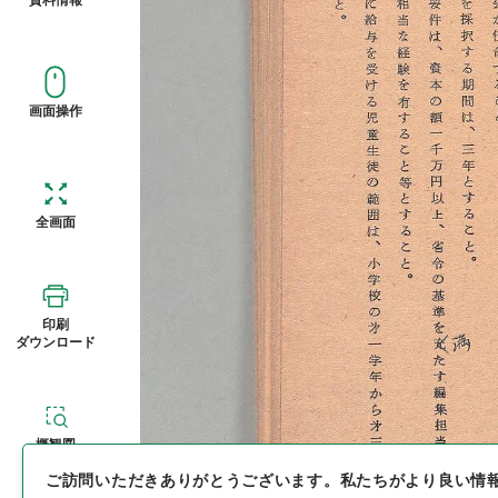
画面操作
全画面
印刷
ダウンロード
概観図
ご訪問いただきありがとうございます。
私たちがより良い情