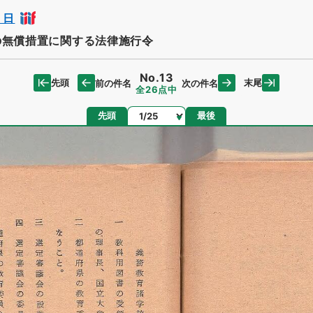
０日
の無償措置に関する法律施行令
No.13
先頭
末尾
前の件名
次の件名
全26点中
ページ
先頭
最後