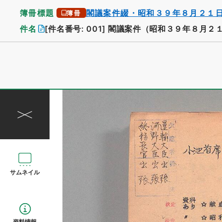
簿冊標題
閣議案件綴・昭和３９年８月２１
簿冊
件名
[件名番号: 001]
閣議案件（昭和３９年８月２
サムネイル
資料情報