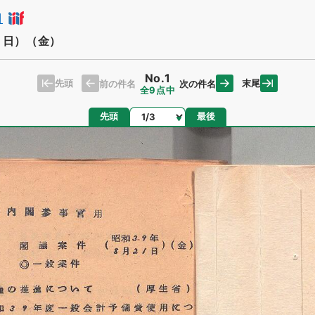
日
１日）（金）
No.1
先頭
末尾
前の件名
次の件名
全9点中
ページ
先頭
最後