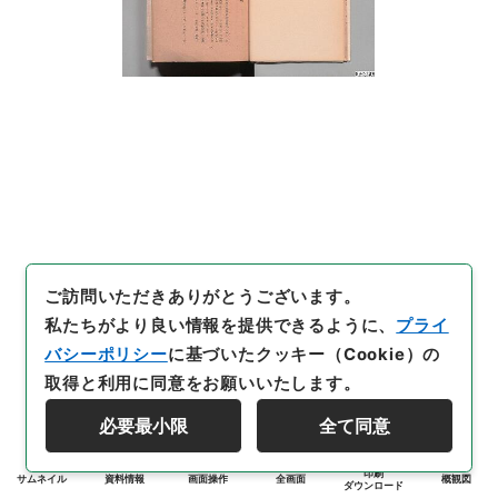
ご訪問いただきありがとうございます。
私たちがより良い情報を提供できるように、
プライ
バシーポリシー
に基づいたクッキー（Cookie）の
取得と利用に同意をお願いいたします。
必要最小限
全て同意
印刷
サムネイル
資料情報
画面操作
全画面
概観図
ダウンロード