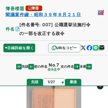
簿冊標題
簿冊
閣議案件綴・昭和３９年８月２１日
[件名番号: 007]
公職選挙法施行令
件名
の一部を改正する政令
目録詳細を開く
URIをコピー
No.7
先頭
末尾
前の件名
次の件名
全9点中
ページ
先頭
最後