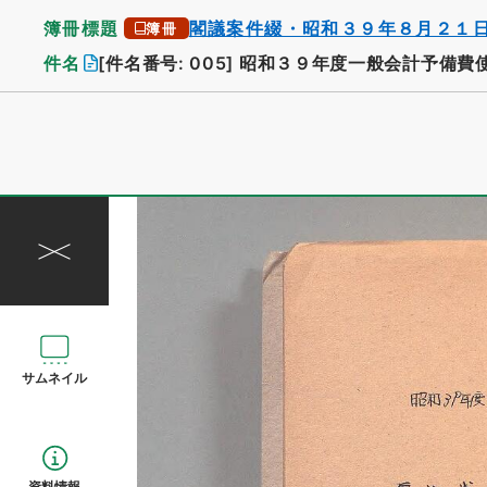
簿冊標題
閣議案件綴・昭和３９年８月２１
簿冊
件名
[件名番号: 005]
昭和３９年度一般会計予備費
サムネイル
資料情報