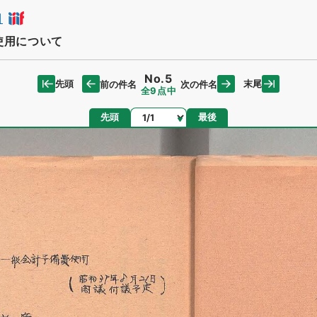
日
使用について
No.5
先頭
末尾
前の件名
次の件名
全9点中
ページ
先頭
最後