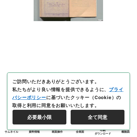
ご訪問いただきありがとうございます。
私たちがより良い情報を提供できるように、
プライ
バシーポリシー
に基づいたクッキー（Cookie）の
取得と利用に同意をお願いいたします。
必要最小限
全て同意
印刷
サムネイル
資料情報
画面操作
全画面
概観図
ダウンロード