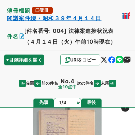
簿冊標題
簿冊
閣議案件綴・昭和３９年４月１４日
[件名番号: 004]
法律案進捗状況表
件名
（４月１４日（火）午前10時現在）
目録詳細を開く
URIをコピー
No.4
先頭
末尾
前の件名
次の件名
全19点中
ページ
先頭
最後