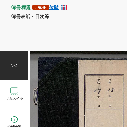
簿冊標題
位階
簿冊
簿冊表紙・目次等
サムネイル
資料情報