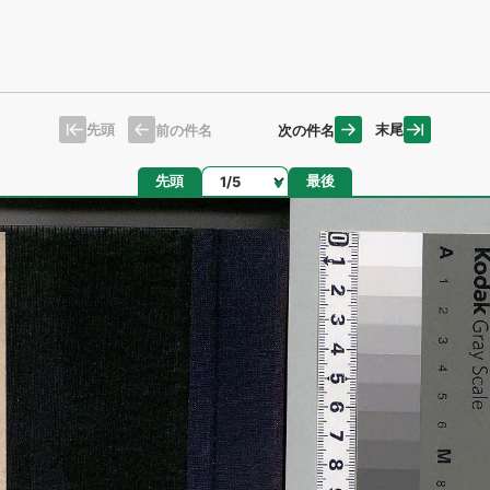
先頭
末尾
前の件名
次の件名
ページ
先頭
最後