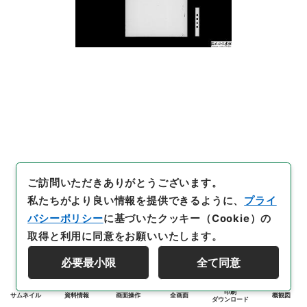
ご訪問いただきありがとうございます。
私たちがより良い情報を提供できるように、
プライ
バシーポリシー
に基づいたクッキー（Cookie）の
取得と利用に同意をお願いいたします。
必要最小限
全て同意
印刷
サムネイル
資料情報
画面操作
全画面
概観図
ダウンロード