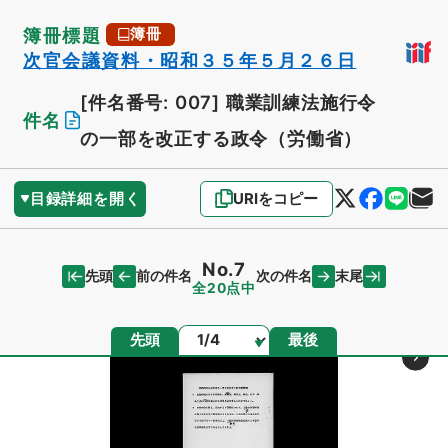
簿冊標題
簿冊
次官会議資料・昭和３５年５月２６日
[件名番号: 007]
職業訓練法施行令
件名
の一部を改正する政令（労働省）
目録詳細を開く
URIをコピー
No.7
先頭
末尾
前の件名
次の件名
全20点中
ページ
先頭
最後