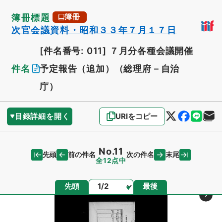
簿冊標題
簿冊
次官会議資料・昭和３３年７月１７日
[件名番号: 011]
７月分各種会議開催
件名
予定報告（追加）（総理府－自治
庁）
目録詳細を開く
URIをコピー
No.11
先頭
末尾
前の件名
次の件名
全12点中
ページ
先頭
最後