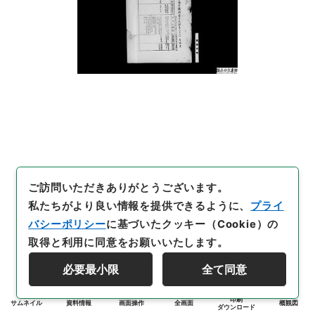
ご訪問いただきありがとうございます。
私たちがより良い情報を提供できるように、
プライ
バシーポリシー
に基づいたクッキー（Cookie）の
取得と利用に同意をお願いいたします。
必要最小限
全て同意
印刷
サムネイル
資料情報
画面操作
全画面
概観図
ダウンロード