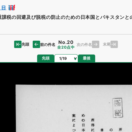
６日
重課税の回避及び脱税の防止のための日本国とパキスタンと
No.20
先頭
末尾
前の件名
次の件名
全20点中
ページ
先頭
最後