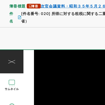
簿冊標題
次官会議資料・昭和３５年５月２
簿冊
件
[件名番号: 020]
所得に対する租税に関する二
名
省）
サムネイル