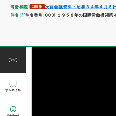
簿冊標題
次官会議資料・昭和３４年４月６
簿冊
件名
[件名番号: 003]
１９５８年の国際労働機関第
サムネイル
資料情報