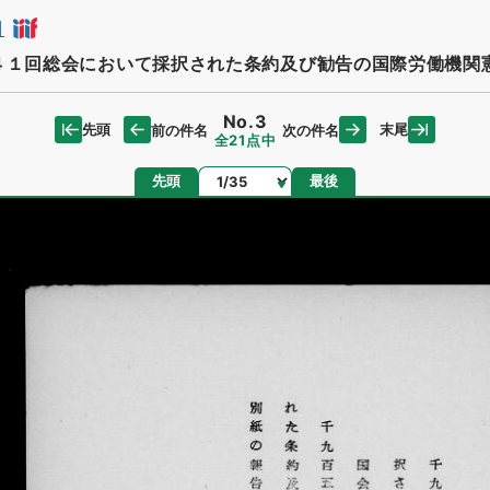
日
４１回総会において採択された条約及び勧告の国際労働機関
No.3
先頭
末尾
前の件名
次の件名
全21点中
ページ
先頭
最後