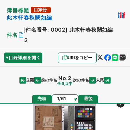
簿冊標題
簿冊
此木軒春秋闕如編
[件名番号: 0002]
此木軒春秋闕如編
件名
２
目録詳細を開く
URIをコピー
No.2
先頭
末尾
前の件名
次の件名
全6点中
ページ
先頭
最後