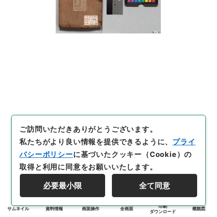
ご訪問いただきありがとうございます。
私たちがより良い情報を提供できるように、
プライ
バシーポリシー
に基づいたクッキー（Cookie）の
取得と利用に同意をお願いいたします。
必要最小限
全て同意
印刷
サムネイル
資料情報
画面操作
全画面
概観図
ダウンロード