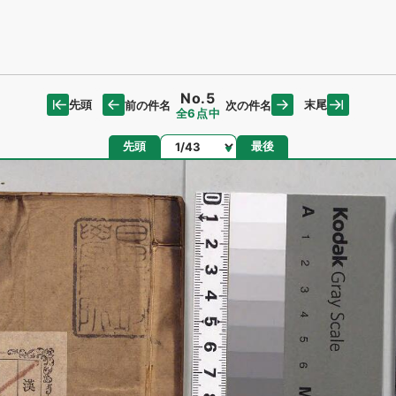
No.5
先頭
末尾
前の件名
次の件名
全6点中
ページ
先頭
最後