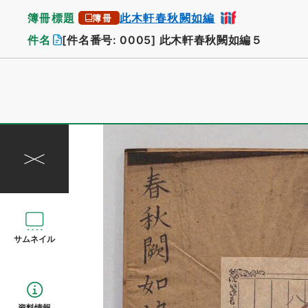
簿冊標題
此木軒春秋闕如編
簿冊
件名
[件名番号: 0005]
此木軒春秋闕如編５
サムネイル
資料情報