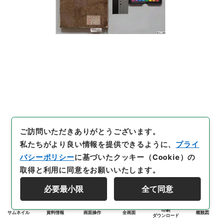
ご訪問いただきありがとうございます。
私たちがより良い情報を提供できるように、
プライ
バシーポリシー
に基づいたクッキー（Cookie）の
取得と利用に同意をお願いいたします。
必要最小限
全て同意
印刷
サムネイル
資料情報
画面操作
全画面
概観図
ダウンロード