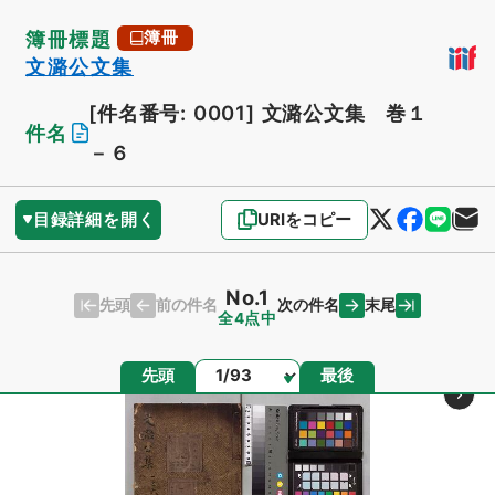
簿冊標題
簿冊
文潞公文集
[件名番号: 0001]
文潞公文集 巻１
件名
－６
目録詳細を開く
URIをコピー
No.1
先頭
末尾
前の件名
次の件名
全4点中
ページ
先頭
最後