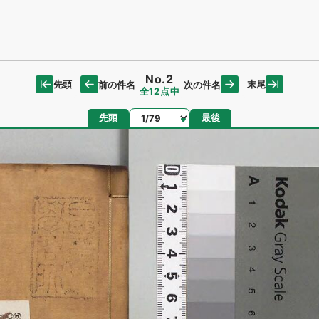
No.2
先頭
末尾
前の件名
次の件名
全12点中
ページ
先頭
最後