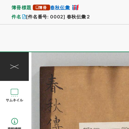
簿冊標題
春秋伝彙
簿冊
件名
[件名番号: 0002]
春秋伝彙２
サムネイル
資料情報