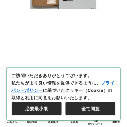
ご訪問いただきありがとうございます。
私たちがより良い情報を提供できるように、
プライ
バシーポリシー
に基づいたクッキー（Cookie）の
取得と利用に同意をお願いいたします。
必要最小限
全て同意
印刷
サムネイル
資料情報
画面操作
全画面
概観図
ダウンロード