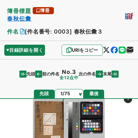
簿冊標題
簿冊
春秋伝彙
件名
[件名番号: 0003]
春秋伝彙３
目録詳細を開く
URIをコピー
No.3
先頭
末尾
前の件名
次の件名
全12点中
ページ
先頭
最後