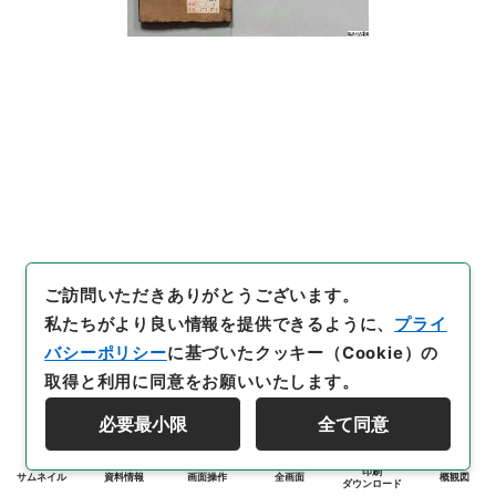
ご訪問いただきありがとうございます。
私たちがより良い情報を提供できるように、
プライ
バシーポリシー
に基づいたクッキー（Cookie）の
取得と利用に同意をお願いいたします。
必要最小限
全て同意
印刷
サムネイル
資料情報
画面操作
全画面
概観図
ダウンロード