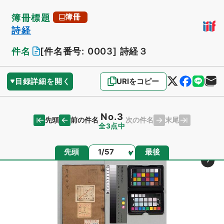
簿冊標題
簿冊
詩経
件名
[件名番号: 0003]
詩経３
目録詳細を開く
URIをコピー
No.3
先頭
末尾
前の件名
次の件名
全3点中
ページ
先頭
最後