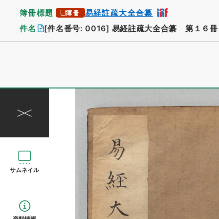
簿冊標題
易経註疏大全合纂
簿冊
件名
[件名番号: 0016]
易経註疏大全合纂 第１６冊
サムネイル
資料情報