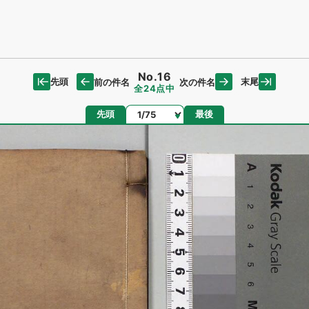
No.16
先頭
末尾
前の件名
次の件名
全24点中
ページ
先頭
最後