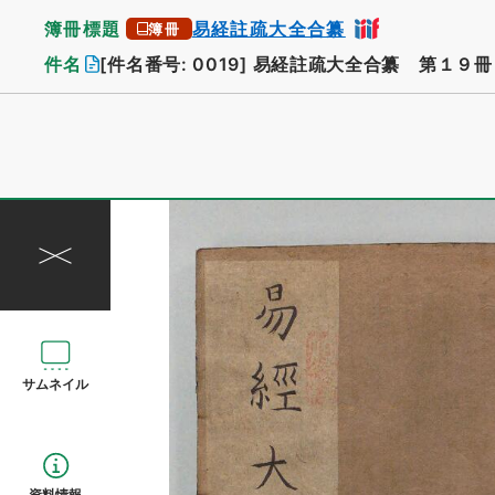
簿冊標題
易経註疏大全合纂
簿冊
件名
[件名番号: 0019]
易経註疏大全合纂 第１９冊
サムネイル
資料情報