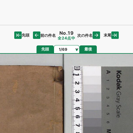
No.19
先頭
末尾
前の件名
次の件名
全24点中
ページ
先頭
最後