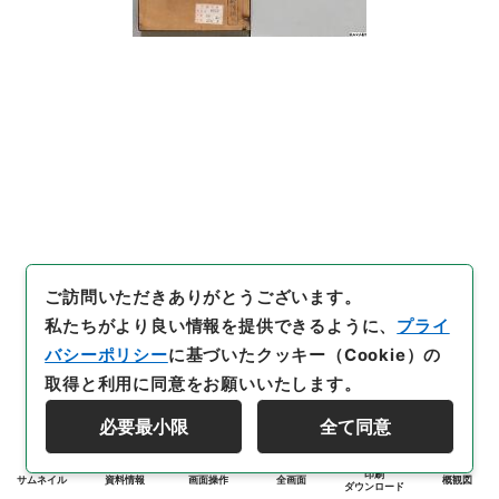
ご訪問いただきありがとうございます。
私たちがより良い情報を提供できるように、
プライ
バシーポリシー
に基づいたクッキー（Cookie）の
取得と利用に同意をお願いいたします。
必要最小限
全て同意
印刷
サムネイル
資料情報
画面操作
全画面
概観図
ダウンロード