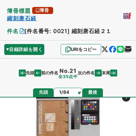
簿冊標題
簿冊
縮刻唐石経
件名
[件名番号: 0021]
縮刻唐石経２１
目録詳細を開く
URIをコピー
No.21
先頭
末尾
前の件名
次の件名
全35点中
ページ
先頭
最後