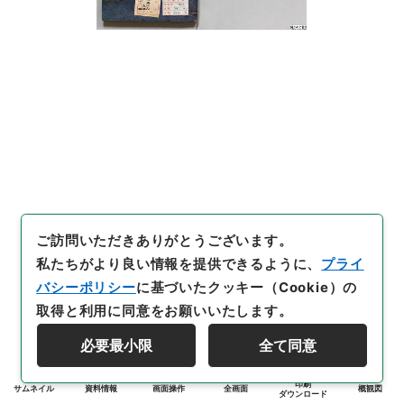
ご訪問いただきありがとうございます。
私たちがより良い情報を提供できるように、
プライ
バシーポリシー
に基づいたクッキー（Cookie）の
取得と利用に同意をお願いいたします。
必要最小限
全て同意
印刷
サムネイル
資料情報
画面操作
全画面
概観図
ダウンロード