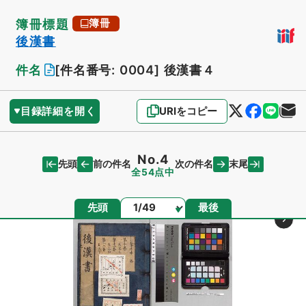
簿冊標題
簿冊
後漢書
件名
[件名番号: 0004]
後漢書４
目録詳細を開く
URIをコピー
No.4
先頭
末尾
前の件名
次の件名
全54点中
ページ
先頭
最後