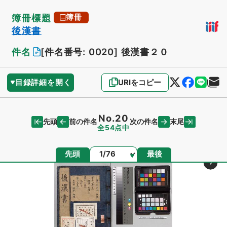
簿冊標題
簿冊
後漢書
件名
[件名番号: 0020]
後漢書２０
目録詳細を開く
URIをコピー
No.20
先頭
末尾
前の件名
次の件名
全54点中
ページ
先頭
最後