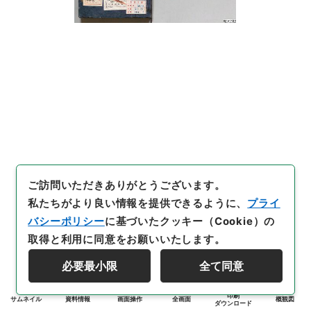
ご訪問いただきありがとうございます。
私たちがより良い情報を提供できるように、
プライ
バシーポリシー
に基づいたクッキー（Cookie）の
取得と利用に同意をお願いいたします。
必要最小限
全て同意
印刷
サムネイル
資料情報
画面操作
全画面
概観図
ダウンロード