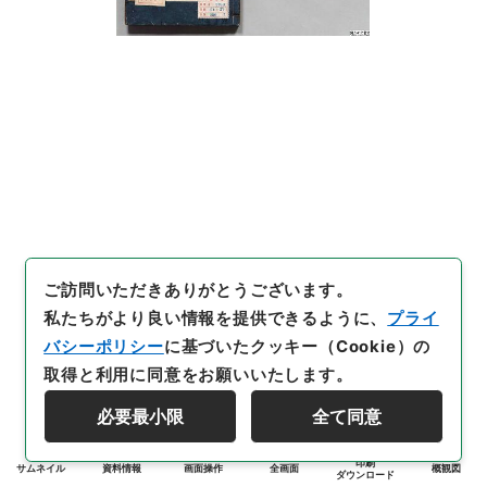
ご訪問いただきありがとうございます。
私たちがより良い情報を提供できるように、
プライ
バシーポリシー
に基づいたクッキー（Cookie）の
取得と利用に同意をお願いいたします。
必要最小限
全て同意
印刷
サムネイル
資料情報
画面操作
全画面
概観図
ダウンロード