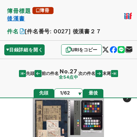
簿冊標題
簿冊
後漢書
件名
[件名番号: 0027]
後漢書２７
目録詳細を開く
URIをコピー
No.27
先頭
末尾
前の件名
次の件名
全54点中
ページ
先頭
最後