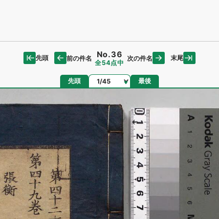
No.36
先頭
末尾
前の件名
次の件名
全54点中
ページ
先頭
最後