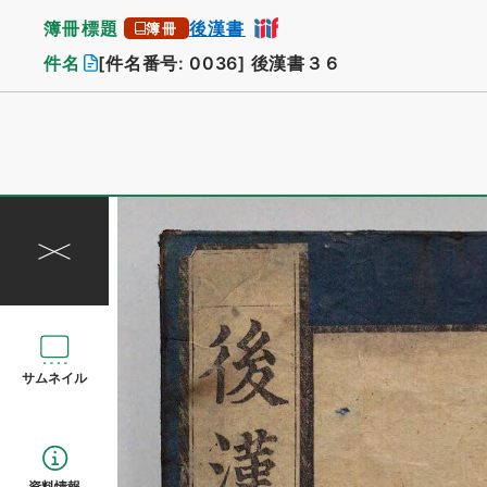
簿冊標題
後漢書
簿冊
件名
[件名番号: 0036]
後漢書３６
サムネイル
資料情報