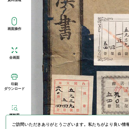
画面操作
全画面
印刷
ダウンロード
概観図
ご訪問いただきありがとうございます。
私たちがより良い情