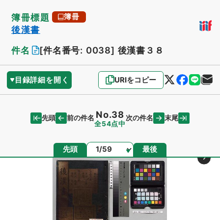
簿冊標題
簿冊
後漢書
件名
[件名番号: 0038]
後漢書３８
目録詳細を開く
URIをコピー
No.38
先頭
末尾
前の件名
次の件名
全54点中
ページ
先頭
最後