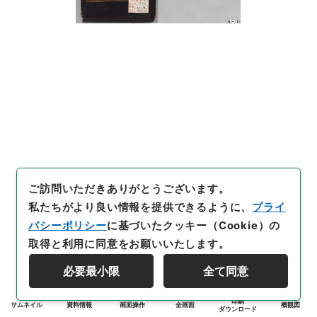
ご訪問いただきありがとうございます。
私たちがより良い情報を提供できるように、
プライ
バシーポリシー
に基づいたクッキー（Cookie）の
取得と利用に同意をお願いいたします。
必要最小限
全て同意
印刷
サムネイル
資料情報
画面操作
全画面
概観図
ダウンロード