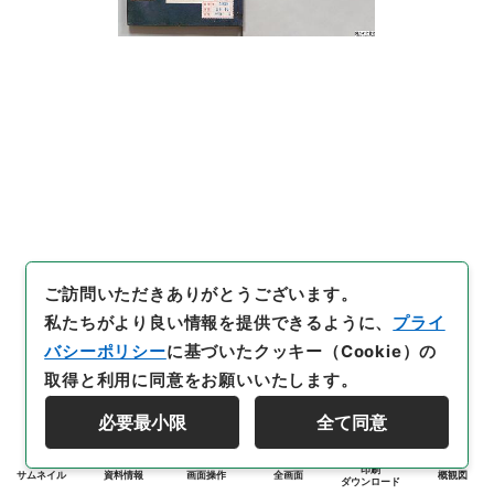
ご訪問いただきありがとうございます。
私たちがより良い情報を提供できるように、
プライ
バシーポリシー
に基づいたクッキー（Cookie）の
取得と利用に同意をお願いいたします。
必要最小限
全て同意
印刷
サムネイル
資料情報
画面操作
全画面
概観図
ダウンロード