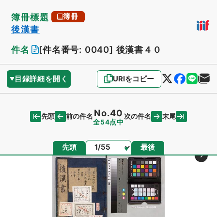
簿冊標題
簿冊
後漢書
件名
[件名番号: 0040]
後漢書４０
目録詳細を開く
URIをコピー
No.40
先頭
末尾
前の件名
次の件名
全54点中
ページ
先頭
最後