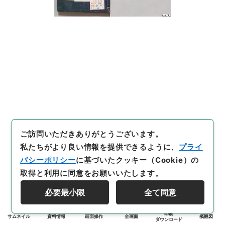
ご訪問いただきありがとうございます。
私たちがより良い情報を提供できるように、
プライ
バシーポリシー
に基づいたクッキー（Cookie）の
取得と利用に同意をお願いいたします。
必要最小限
全て同意
印刷
サムネイル
資料情報
画面操作
全画面
概観図
ダウンロード