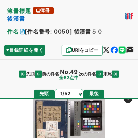
簿冊標題
簿冊
後漢書
件名
[件名番号: 0050]
後漢書５０
目録詳細を開く
URIをコピー
No.49
先頭
末尾
前の件名
次の件名
全53点中
ページ
先頭
最後