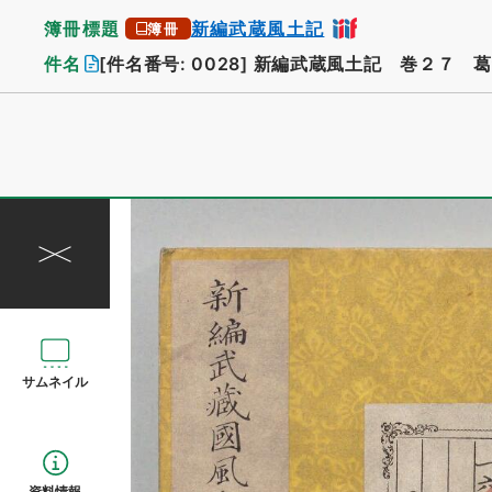
簿冊標題
新編武蔵風土記
簿冊
件名
[件名番号: 0028]
新編武蔵風土記 巻２７ 葛
サムネイル
資料情報