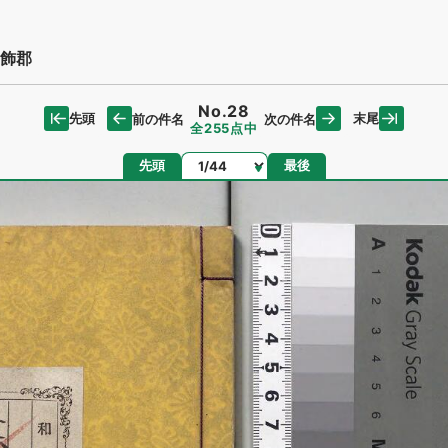
飾郡
No.28
先頭
末尾
前の件名
次の件名
全255点中
ページ
先頭
最後