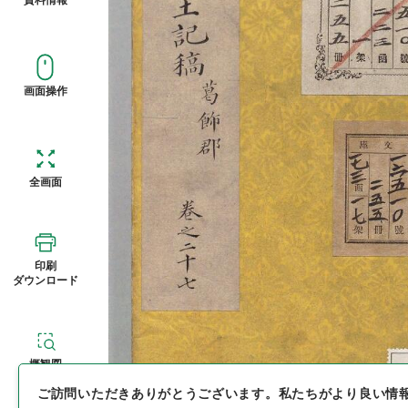
画面操作
全画面
印刷
ダウンロード
概観図
ご訪問いただきありがとうございます。
私たちがより良い情