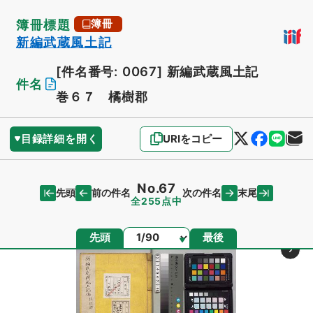
簿冊標題
簿冊
新編武蔵風土記
[件名番号: 0067]
新編武蔵風土記
件名
巻６７ 橘樹郡
目録詳細を開く
URIをコピー
No.67
先頭
末尾
前の件名
次の件名
全255点中
ページ
先頭
最後