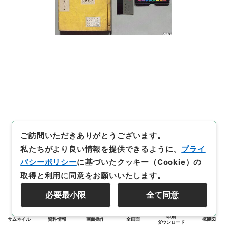
ご訪問いただきありがとうございます。
私たちがより良い情報を提供できるように、
プライ
バシーポリシー
に基づいたクッキー（Cookie）の
取得と利用に同意をお願いいたします。
必要最小限
全て同意
印刷
サムネイル
資料情報
画面操作
全画面
概観図
ダウンロード