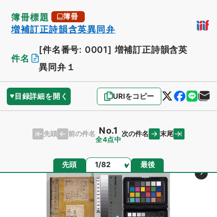
簿冊標題
簿冊
増補訂正詩韻含英異同弁
[件名番号: 0001]
増補訂正詩韻含英
件名
異同弁１
目録詳細を開く
URIをコピー
No.1
先頭
末尾
前の件名
次の件名
全4点中
ページ
先頭
最後