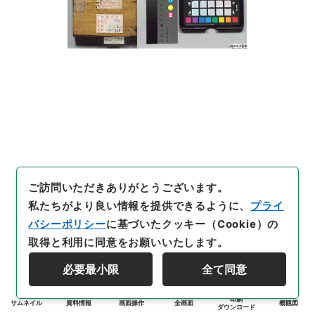
ご訪問いただきありがとうございます。
私たちがより良い情報を提供できるように、
プライ
バシーポリシー
に基づいたクッキー（Cookie）の
取得と利用に同意をお願いいたします。
必要最小限
全て同意
印刷
サムネイル
資料情報
画面操作
全画面
概観図
ダウンロード