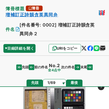
簿冊標題
簿冊
増補訂正詩韻含英異同弁
[件名番号: 0002]
増補訂正詩韻含英
件名
異同弁２
目録詳細を開く
URIをコピー
No.2
先頭
末尾
前の件名
次の件名
全4点中
ページ
先頭
最後