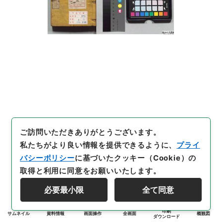
ご訪問いただきありがとうございます。
私たちがより良い情報を提供できるように、
プライ
バシーポリシー
に基づいたクッキー（Cookie）の
取得と利用に同意をお願いいたします。
必要最小限
全て同意
印刷
サムネイル
資料情報
画面操作
全画面
概観図
ダウンロード