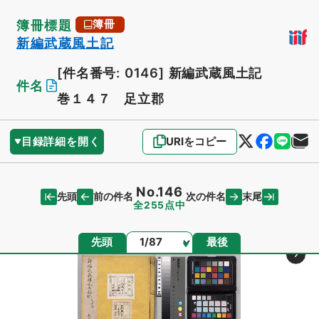
簿冊標題
簿冊
新編武蔵風土記
[件名番号: 0146]
新編武蔵風土記
件名
巻１４７ 足立郡
目録詳細を開く
URIをコピー
No.146
先頭
末尾
前の件名
次の件名
全255点中
ページ
先頭
最後