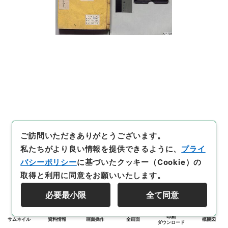
ご訪問いただきありがとうございます。
私たちがより良い情報を提供できるように、
プライ
バシーポリシー
に基づいたクッキー（Cookie）の
取得と利用に同意をお願いいたします。
必要最小限
全て同意
印刷
サムネイル
資料情報
画面操作
全画面
概観図
ダウンロード