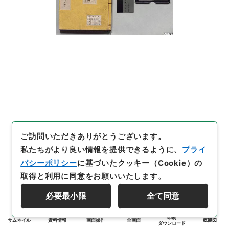
ご訪問いただきありがとうございます。
私たちがより良い情報を提供できるように、
プライ
バシーポリシー
に基づいたクッキー（Cookie）の
取得と利用に同意をお願いいたします。
必要最小限
全て同意
印刷
サムネイル
資料情報
画面操作
全画面
概観図
ダウンロード