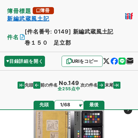
簿冊標題
簿冊
新編武蔵風土記
[件名番号: 0149]
新編武蔵風土記
件名
巻１５０ 足立郡
目録詳細を開く
URIをコピー
No.149
先頭
末尾
前の件名
次の件名
全255点中
ページ
先頭
最後