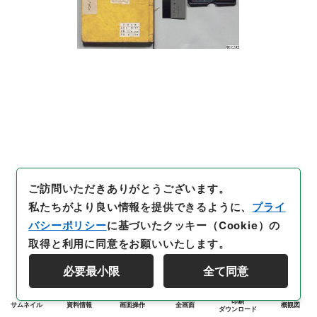
ご訪問いただきありがとうございます。
私たちがより良い情報を提供できるように、
プライ
バシーポリシー
に基づいたクッキー（Cookie）の
取得と利用に同意をお願いいたします。
必要最小限
全て同意
印刷
サムネイル
資料情報
画面操作
全画面
概観図
ダウンロード