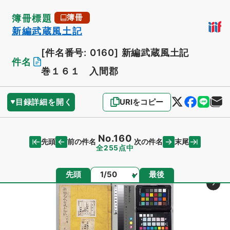
簿冊標題
簿冊
新編武蔵風土記
[件名番号: 0160]
新編武蔵風土記
件名
巻１６１ 入間郡
目録詳細を開く
URIをコピー
No.160
先頭
末尾
前の件名
次の件名
全255点中
ページ
先頭
最後