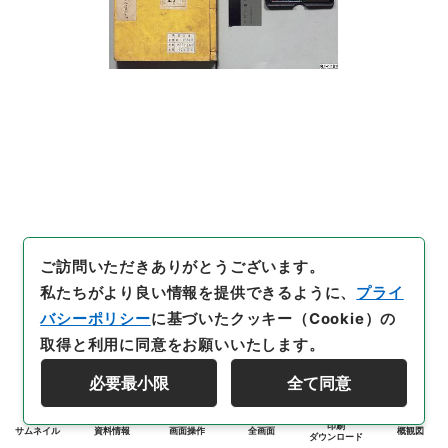
ご訪問いただきありがとうございます。
私たちがより良い情報を提供できるように、
プライ
バシーポリシー
に基づいたクッキー（Cookie）の
取得と利用に同意をお願いいたします。
必要最小限
全て同意
印刷
サムネイル
資料情報
画面操作
全画面
概観図
ダウンロード