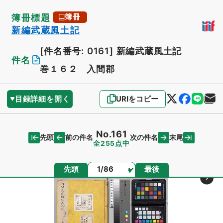
簿冊標題
簿冊
新編武蔵風土記
[件名番号: 0161]
新編武蔵風土記
件名
巻１６２ 入間郡
目録詳細を開く
URIをコピー
No.161
先頭
末尾
前の件名
次の件名
全255点中
ページ
先頭
最後