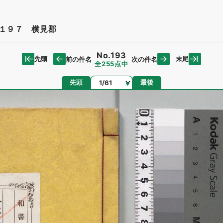
１９７ 横見郡
No.193
先頭
末尾
前の件名
次の件名
全255点中
ページ
先頭
最後