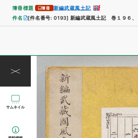
簿冊標題
新編武蔵風土記
簿冊
件名
[件名番号: 0193]
新編武蔵風土記 巻１９６、
サムネイル
資料情報