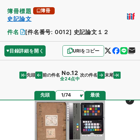
簿冊標題
簿冊
史記論文
件名
[件名番号: 0012]
史記論文１２
目録詳細を開く
URIをコピー
No.12
先頭
末尾
前の件名
次の件名
全24点中
ページ
先頭
最後