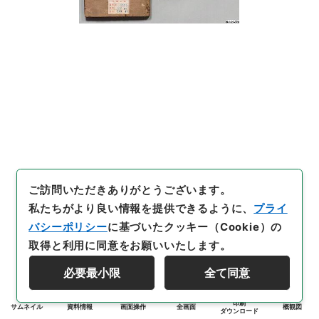
ご訪問いただきありがとうございます。
私たちがより良い情報を提供できるように、
プライ
バシーポリシー
に基づいたクッキー（Cookie）の
取得と利用に同意をお願いいたします。
必要最小限
全て同意
印刷
サムネイル
資料情報
画面操作
全画面
概観図
ダウンロード