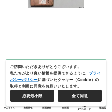
ご訪問いただきありがとうございます。
私たちがより良い情報を提供できるように、
プライ
バシーポリシー
に基づいたクッキー（Cookie）の
取得と利用に同意をお願いいたします。
必要最小限
全て同意
印刷
サムネイル
資料情報
画面操作
全画面
概観図
ダウンロード