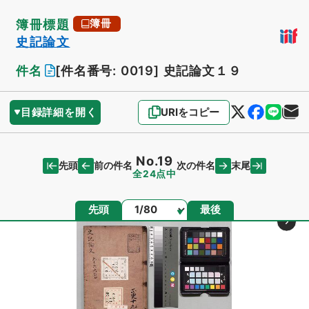
簿冊標題
簿冊
史記論文
件名
[件名番号: 0019]
史記論文１９
目録詳細を開く
URIをコピー
No.19
先頭
末尾
前の件名
次の件名
全24点中
ページ
先頭
最後