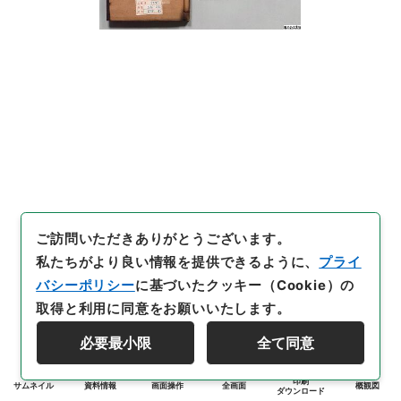
ご訪問いただきありがとうございます。
私たちがより良い情報を提供できるように、
プライ
バシーポリシー
に基づいたクッキー（Cookie）の
取得と利用に同意をお願いいたします。
必要最小限
全て同意
印刷
サムネイル
資料情報
画面操作
全画面
概観図
ダウンロード