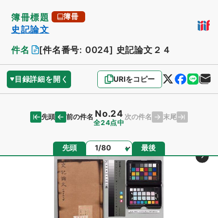
簿冊標題
簿冊
史記論文
件名
[件名番号: 0024]
史記論文２４
目録詳細を開く
URIをコピー
No.24
先頭
末尾
前の件名
次の件名
全24点中
ページ
先頭
最後