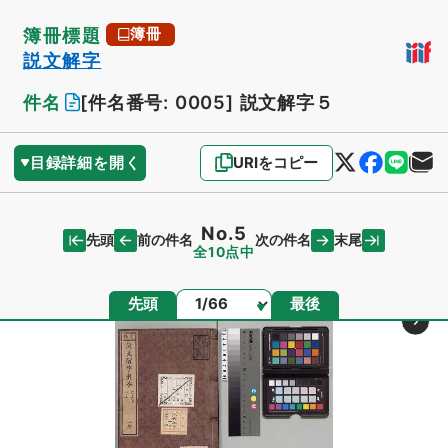
簿冊標題
簿冊
説文解字
件名
[件名番号: 0005]
説文解字５
目録詳細を開く
URIをコピー
No.5
先頭
末尾
前の件名
次の件名
全10点中
ページ
先頭
最後