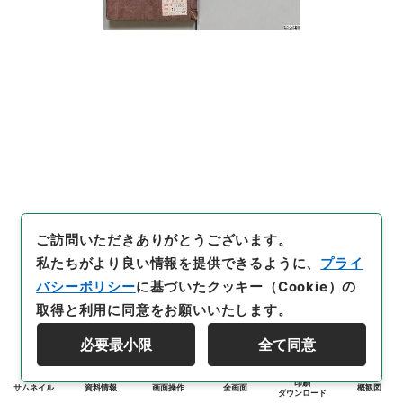
ご訪問いただきありがとうございます。
私たちがより良い情報を提供できるように、
プライ
バシーポリシー
に基づいたクッキー（Cookie）の
取得と利用に同意をお願いいたします。
必要最小限
全て同意
印刷
サムネイル
資料情報
画面操作
全画面
概観図
ダウンロード