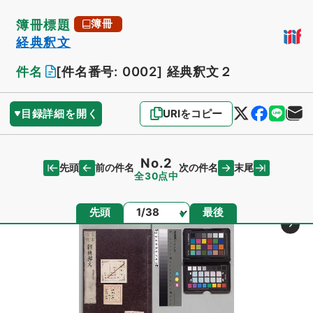
簿冊標題
簿冊
経典釈文
件名
[件名番号: 0002]
経典釈文２
目録詳細を開く
URIをコピー
No.2
先頭
末尾
前の件名
次の件名
全30点中
ページ
先頭
最後