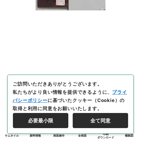
ご訪問いただきありがとうございます。
私たちがより良い情報を提供できるように、
プライ
バシーポリシー
に基づいたクッキー（Cookie）の
取得と利用に同意をお願いいたします。
必要最小限
全て同意
印刷
サムネイル
資料情報
画面操作
全画面
概観図
ダウンロード