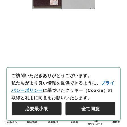
ご訪問いただきありがとうございます。
私たちがより良い情報を提供できるように、
プライ
バシーポリシー
に基づいたクッキー（Cookie）の
取得と利用に同意をお願いいたします。
必要最小限
全て同意
印刷
サムネイル
資料情報
画面操作
全画面
概観図
ダウンロード