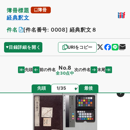
簿冊標題
簿冊
経典釈文
件名
[件名番号: 0008]
経典釈文８
目録詳細を開く
URIをコピー
No.8
先頭
末尾
前の件名
次の件名
全30点中
ページ
先頭
最後