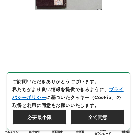
ご訪問いただきありがとうございます。
私たちがより良い情報を提供できるように、
プライ
バシーポリシー
に基づいたクッキー（Cookie）の
取得と利用に同意をお願いいたします。
必要最小限
全て同意
印刷
サムネイル
資料情報
画面操作
全画面
概観図
ダウンロード