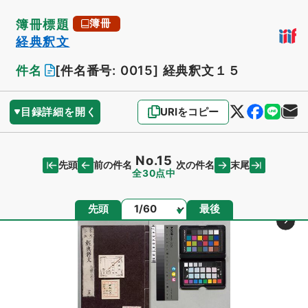
簿冊標題
簿冊
経典釈文
件名
[件名番号: 0015]
経典釈文１５
目録詳細を開く
URIをコピー
No.15
先頭
末尾
前の件名
次の件名
全30点中
ページ
先頭
最後