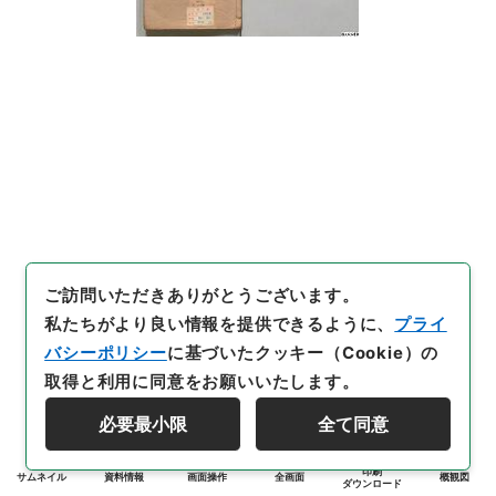
ご訪問いただきありがとうございます。
私たちがより良い情報を提供できるように、
プライ
バシーポリシー
に基づいたクッキー（Cookie）の
取得と利用に同意をお願いいたします。
必要最小限
全て同意
印刷
サムネイル
資料情報
画面操作
全画面
概観図
ダウンロード