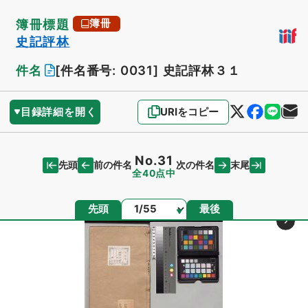
簿冊標題
簿冊
史記評林
件名
[件名番号: 0031]
史記評林３１
目録詳細を開く
URIをコピー
No.31
先頭
末尾
前の件名
次の件名
全40点中
ページ
先頭
最後