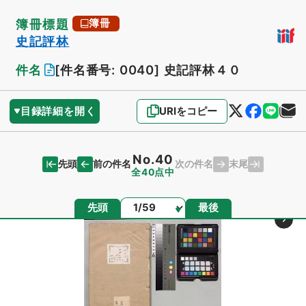
簿冊標題
簿冊
史記評林
件名
[件名番号: 0040]
史記評林４０
目録詳細を開く
URIをコピー
No.40
先頭
末尾
前の件名
次の件名
全40点中
ページ
先頭
最後