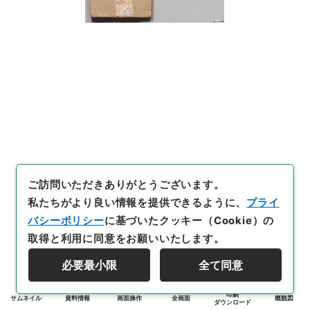
ご訪問いただきありがとうございます。
私たちがより良い情報を提供できるように、
プライ
バシーポリシー
に基づいたクッキー（Cookie）の
取得と利用に同意をお願いいたします。
必要最小限
全て同意
印刷
サムネイル
資料情報
画面操作
全画面
概観図
ダウンロード