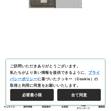
ご訪問いただきありがとうございます。
私たちがより良い情報を提供できるように、
プライ
バシーポリシー
に基づいたクッキー（Cookie）の
取得と利用に同意をお願いいたします。
必要最小限
全て同意
印刷
サムネイル
資料情報
画面操作
全画面
概観図
ダウンロード