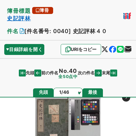
簿冊標題
簿冊
史記評林
件名
[件名番号: 0040]
史記評林４０
目録詳細を開く
URIをコピー
No.40
先頭
末尾
前の件名
次の件名
全50点中
ページ
先頭
最後