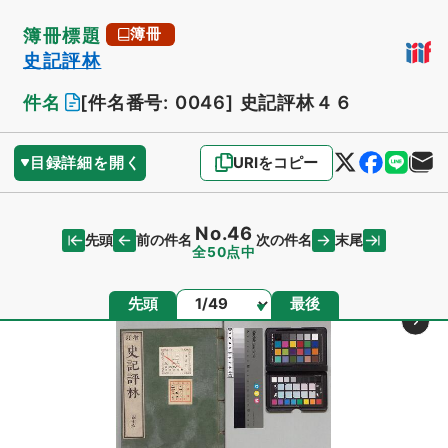
簿冊標題
簿冊
史記評林
件名
[件名番号: 0046]
史記評林４６
目録詳細を開く
URIをコピー
No.46
先頭
末尾
前の件名
次の件名
全50点中
ページ
先頭
最後