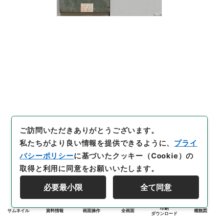
ご訪問いただきありがとうございます。
私たちがより良い情報を提供できるように、
プライ
バシーポリシー
に基づいたクッキー（Cookie）の
取得と利用に同意をお願いいたします。
必要最小限
全て同意
印刷
サムネイル
資料情報
画面操作
全画面
概観図
ダウンロード