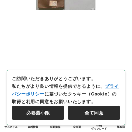
ご訪問いただきありがとうございます。
私たちがより良い情報を提供できるように、
プライ
バシーポリシー
に基づいたクッキー（Cookie）の
取得と利用に同意をお願いいたします。
必要最小限
全て同意
印刷
サムネイル
資料情報
画面操作
全画面
概観図
ダウンロード