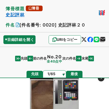
簿冊標題
簿冊
史記評林
件名
[件名番号: 0020]
史記評林２０
目録詳細を開く
URIをコピー
No.20
先頭
末尾
前の件名
次の件名
全40点中
ページ
先頭
最後